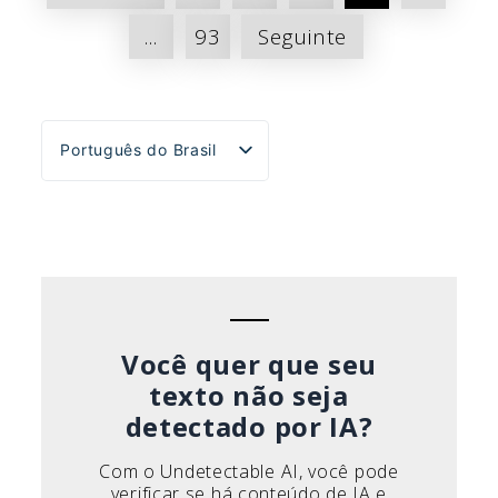
de
...
93
Seguinte
posts
Português do Brasil
English
Español
Deutsch
Français
Italiano
Você quer que seu
texto não seja
detectado por IA?
Com o Undetectable AI, você pode
verificar se há conteúdo de IA e