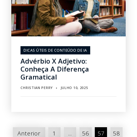
DICAS ÚTEIS DE CONTEÚDO DE IA
Advérbio X Adjetivo:
Conheça A Diferença
Gramatical
CHRISTIAN PERRY
JULHO 10, 2025
▪
Paginação
Anterior
1
...
56
57
58