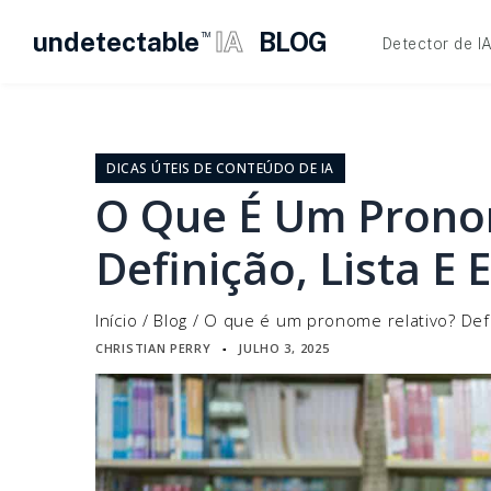
undetectable
IA
BLOG
TM
Detector de I
Pular
para
o
DICAS ÚTEIS DE CONTEÚDO DE IA
conteúdo
O Que É Um Prono
Definição, Lista E
Início
/
Blog
/
O que é um pronome relativo? Defi
CHRISTIAN PERRY
JULHO 3, 2025
▪