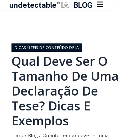

undetectable
IA
BLOG
TM
Pular
para
o
DICAS ÚTEIS DE CONTEÚDO DE IA
conteúdo
Qual Deve Ser O
Tamanho De Uma
Declaração De
Tese? Dicas E
Exemplos
Início
/
Blog
/
Quanto tempo deve ter uma