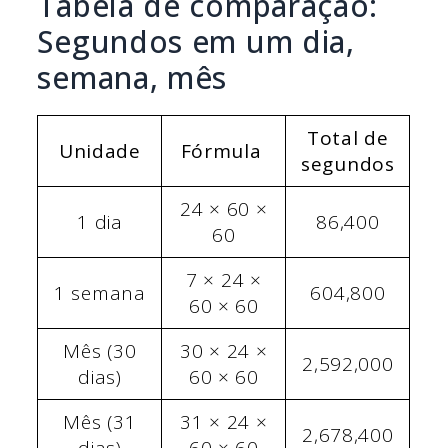
Tabela de comparação:
Segundos em um dia,
semana, mês
Total de
Unidade
Fórmula
segundos
24 × 60 ×
1 dia
86,400
60
7 × 24 ×
1 semana
604,800
60 × 60
Mês (30
30 × 24 ×
2,592,000
dias)
60 × 60
Mês (31
31 × 24 ×
2,678,400
dias)
60 × 60