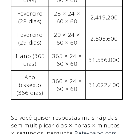
Fevereiro
28 × 24 ×
2,419,200
(28 dias)
60 × 60
Fevereiro
29 × 24 ×
2,505,600
(29 dias)
60 × 60
1 ano (365
365 × 24 ×
31,536,000
dias)
60 × 60
Ano
366 × 24 ×
bissexto
31,622,400
60 × 60
(366 dias)
Se você quiser respostas mais rápidas
sem multiplicar dias × horas × minutos
× segundos, pergunte
Bate-papo com