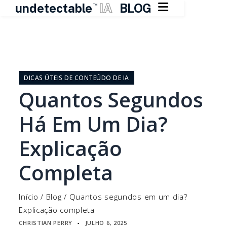

undetectable
IA
BLOG
TM
Pular
para
o
DICAS ÚTEIS DE CONTEÚDO DE IA
conteúdo
Quantos Segundos
Há Em Um Dia?
Explicação
Completa
Início
/
Blog
/
Quantos segundos em um dia?
Explicação completa
CHRISTIAN PERRY
JULHO 6, 2025
▪