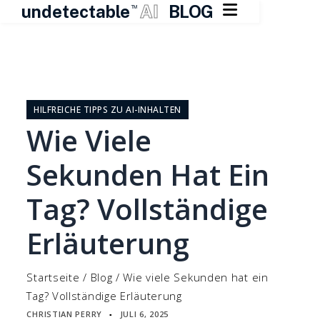

undetectable
AI
BLOG
TM
Zum
Inhalt
springen
HILFREICHE TIPPS ZU AI-INHALTEN
Wie Viele
Sekunden Hat Ein
Tag? Vollständige
Erläuterung
Startseite
/
Blog
/
Wie viele Sekunden hat ein
Tag? Vollständige Erläuterung
CHRISTIAN PERRY
JULI 6, 2025
▪