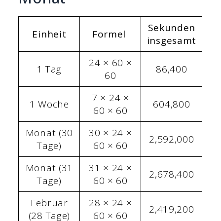
Sekunden
Einheit
Formel
insgesamt
24 × 60 ×
1 Tag
86,400
60
7 × 24 ×
1 Woche
604,800
60 × 60
Monat (30
30 × 24 ×
2,592,000
Tage)
60 × 60
Monat (31
31 × 24 ×
2,678,400
Tage)
60 × 60
Februar
28 × 24 ×
2,419,200
(28 Tage)
60 × 60