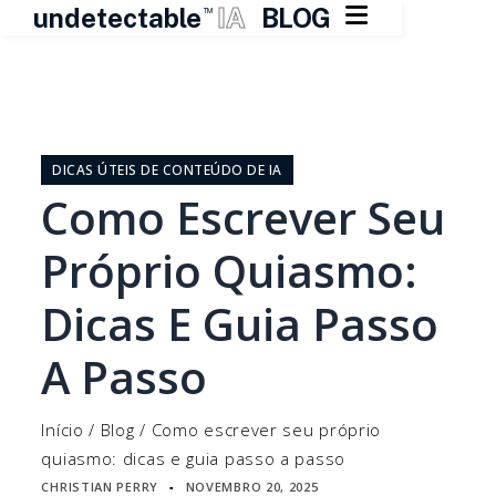

undetectable
IA
BLOG
TM
Pular
para
o
DICAS ÚTEIS DE CONTEÚDO DE IA
conteúdo
Como Escrever Seu
Próprio Quiasmo:
Dicas E Guia Passo
A Passo
Início
/
Blog
/
Como escrever seu próprio
quiasmo: dicas e guia passo a passo
CHRISTIAN PERRY
NOVEMBRO 20, 2025
▪