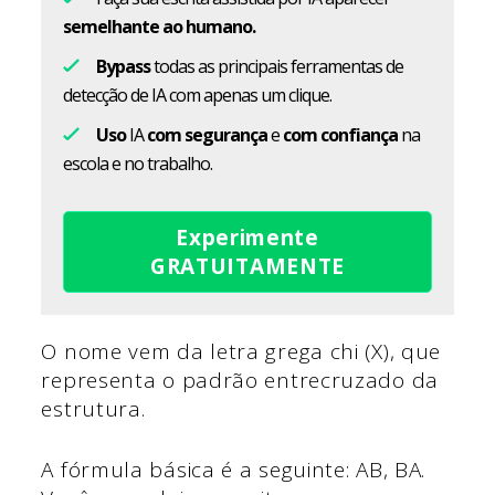
semelhante ao humano.
Bypass
todas as principais ferramentas de
detecção de IA com apenas um clique.
Uso
IA
com segurança
e
com confiança
na
escola e no trabalho.
Experimente
GRATUITAMENTE
O nome vem da letra grega chi (X), que
representa o padrão entrecruzado da
estrutura.
A fórmula básica é a seguinte: AB, BA.