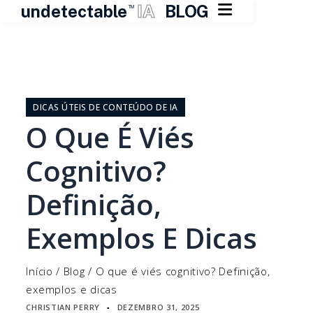

undetectable
IA
BLOG
TM
Pular
para
o
DICAS ÚTEIS DE CONTEÚDO DE IA
conteúdo
O Que É Viés
Cognitivo?
Definição,
Exemplos E Dicas
Início
/
Blog
/
O que é viés cognitivo? Definição,
exemplos e dicas
CHRISTIAN PERRY
DEZEMBRO 31, 2025
▪