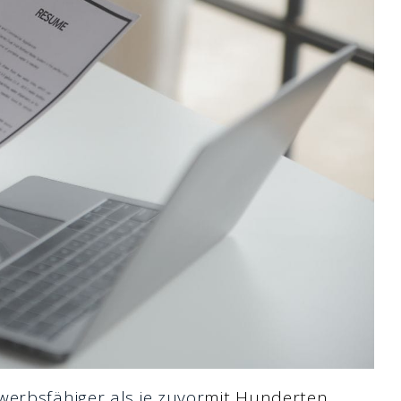
erbsfähiger als je zuvor
mit Hunderten