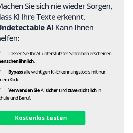
achen Sie sich nie wieder Sorgen,
ass KI Ihre Texte erkennt.
Undetectable AI
Kann Ihnen
elfen:
Lassen Sie Ihr AI-unterstütztes Schreiben erscheinen
enschenähnlich.
Bypass
alle wichtigen KI-Erkennungstools mit nur
inem Klick.
Verwenden Sie
AI
sicher
und
zuversichtlich
in
chule und Beruf.
Kostenlos testen