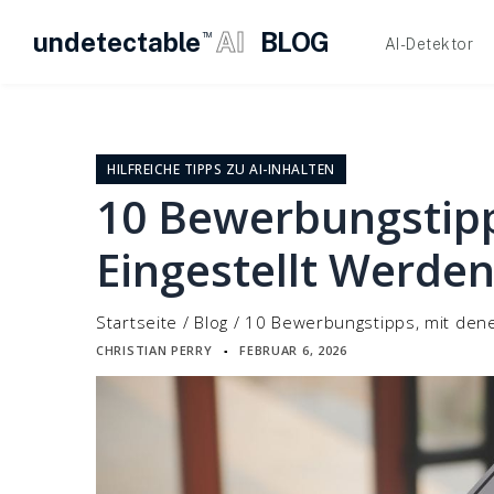
undetectable
AI
BLOG
TM
AI-Detektor
Zum
Inhalt
springen
HILFREICHE TIPPS ZU AI-INHALTEN
10 Bewerbungstipp
Eingestellt Werde
Startseite
/
Blog
/
10 Bewerbungstipps, mit dene
CHRISTIAN PERRY
FEBRUAR 6, 2026
▪