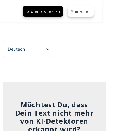
Kostenlos testen
Anmelden
enen
Deutsch
English
Español
Português do Brasil
Français
Italiano
Möchtest Du, dass
Dein Text nicht mehr
von KI-Detektoren
erkannt wird?