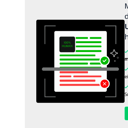
M
d
h
m
e
S