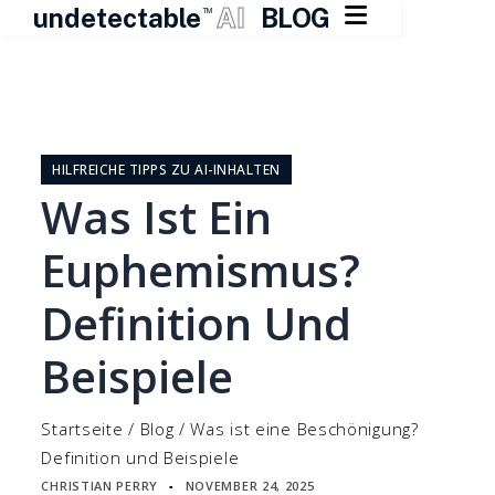

undetectable
AI
BLOG
TM
Zum
Inhalt
springen
HILFREICHE TIPPS ZU AI-INHALTEN
Was Ist Ein
Euphemismus?
Definition Und
Beispiele
Startseite
/
Blog
/
Was ist eine Beschönigung?
Definition und Beispiele
CHRISTIAN PERRY
NOVEMBER 24, 2025
▪