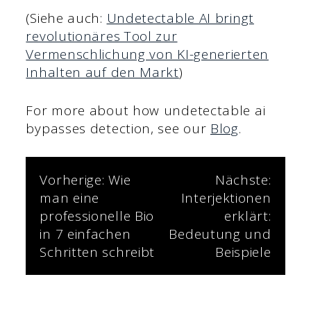
(Siehe auch:
Undetectable AI bringt
revolutionäres Tool zur
Vermenschlichung von KI-generierten
Inhalten auf den Markt
)
For more about how undetectable ai
bypasses detection, see our
Blog
.
Beitrags-
Vorherige:
Wie
Nächste:
man eine
Interjektionen
Navigation
professionelle Bio
erklärt:
in 7 einfachen
Bedeutung und
Schritten schreibt
Beispiele