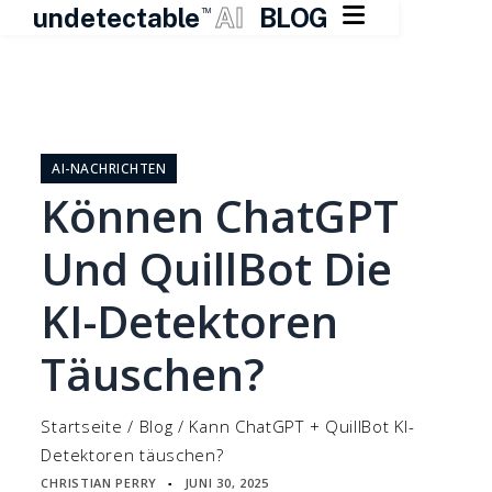

undetectable
AI
BLOG
TM
Zum
Inhalt
springen
AI-NACHRICHTEN
Können ChatGPT
Und QuillBot Die
KI-Detektoren
Täuschen?
Startseite
/
Blog
/
Kann ChatGPT + QuillBot KI-
Detektoren täuschen?
CHRISTIAN PERRY
JUNI 30, 2025
▪