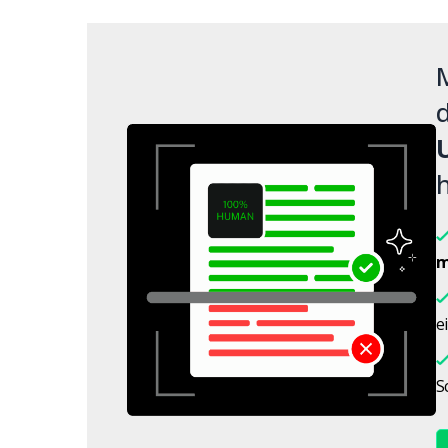
M
d
h
m
e
S