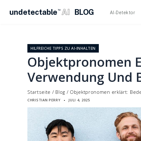
undetectable
AI
BLOG
TM
AI-Detektor
Zum
Inhalt
springen
HILFREICHE TIPPS ZU AI-INHALTEN
Objektpronomen Er
Verwendung Und B
Startseite
/
Blog
/
Objektpronomen erklärt: Bed
CHRISTIAN PERRY
JULI 4, 2025
▪