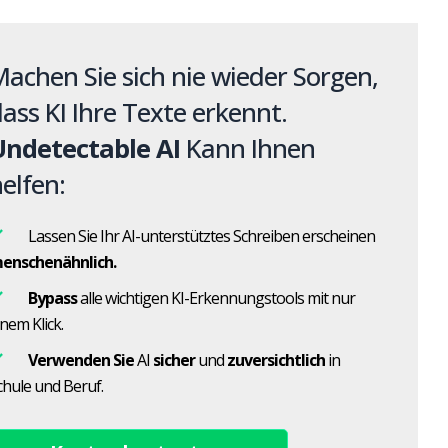
achen Sie sich nie wieder Sorgen,
ass KI Ihre Texte erkennt.
Undetectable AI
Kann Ihnen
elfen:
Lassen Sie Ihr AI-unterstütztes Schreiben erscheinen
enschenähnlich.
Bypass
alle wichtigen KI-Erkennungstools mit nur
inem Klick.
Verwenden Sie
AI
sicher
und
zuversichtlich
in
chule und Beruf.