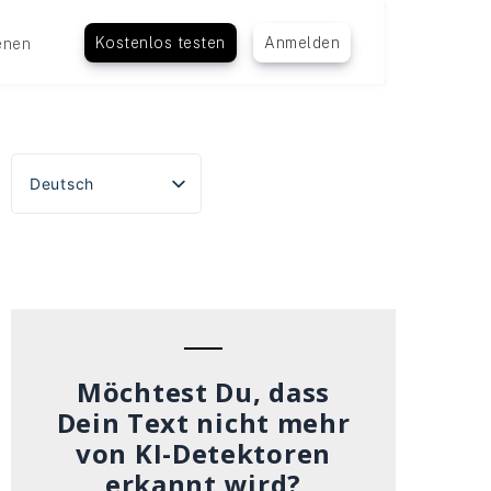
Kostenlos testen
Anmelden
enen
Deutsch
English
Español
Português do Brasil
Français
Italiano
Möchtest Du, dass
Dein Text nicht mehr
von KI-Detektoren
erkannt wird?