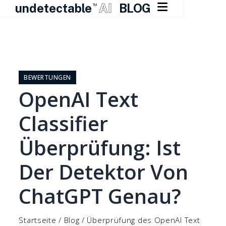

undetectable
AI
BLOG
TM
Zum
Inhalt
springen
BEWERTUNGEN
OpenAI Text
Classifier
Überprüfung: Ist
Der Detektor Von
ChatGPT Genau?
Startseite
/
Blog
/
Überprüfung des OpenAI Text