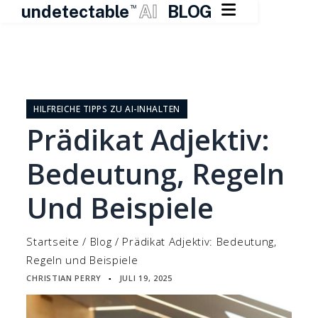

undetectable
AI
BLOG
TM
Zum
Inhalt
springen
HILFREICHE TIPPS ZU AI-INHALTEN
Prädikat Adjektiv:
Bedeutung, Regeln
Und Beispiele
Startseite
/
Blog
/
Prädikat Adjektiv: Bedeutung,
Regeln und Beispiele
CHRISTIAN PERRY
JULI 19, 2025
▪