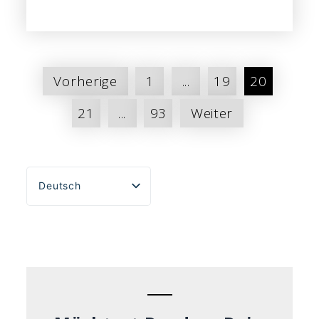
Seitennummerierung
Vorherige
1
...
19
20
der
21
...
93
Weiter
Beiträge
Deutsch
English
Español
Português do Brasil
Français
Italiano