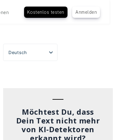
Kostenlos testen
Anmelden
enen
Deutsch
English
Español
Português do Brasil
Français
Italiano
Möchtest Du, dass
Dein Text nicht mehr
von KI-Detektoren
erkannt wird?