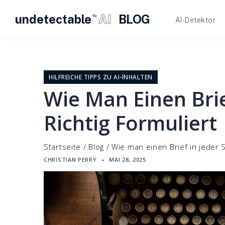
undetectable
AI
BLOG
TM
AI-Detektor
Zum
Inhalt
springen
HILFREICHE TIPPS ZU AI-INHALTEN
Wie Man Einen Brie
Richtig Formuliert
Startseite
/
Blog
/
Wie man einen Brief in jeder S
CHRISTIAN PERRY
MAI 28, 2025
▪