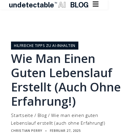

undetectable
AI
BLOG
TM
Zum
Inhalt
springen
HILFREICHE TIPPS ZU AI-INHALTEN
Wie Man Einen
Guten Lebenslauf
Erstellt (auch Ohne
Erfahrung!)
Startseite
/
Blog
/
Wie man einen guten
Lebenslauf erstellt (auch ohne Erfahrung!)
CHRISTIAN PERRY
FEBRUAR 27, 2025
▪