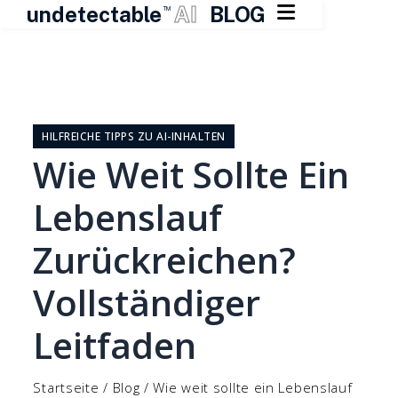

undetectable
AI
BLOG
TM
Zum
Inhalt
springen
HILFREICHE TIPPS ZU AI-INHALTEN
Wie Weit Sollte Ein
Lebenslauf
Zurückreichen?
Vollständiger
Leitfaden
Startseite
/
Blog
/
Wie weit sollte ein Lebenslauf