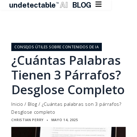

undetectable
AI
BLOG
TM
Ir
al
contenido
CONSEJOS ÚTILES SOBRE CONTENIDOS DE IA
¿Cuántas Palabras
Tienen 3 Párrafos?
Desglose Completo
Inicio
/
Blog
/
¿Cuántas palabras son 3 párrafos?
Desglose completo
CHRISTIAN PERRY
MAYO 14, 2025
▪