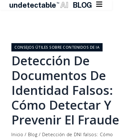

undetectable
AI
BLOG
TM
Ir
al
contenido
CONSEJOS ÚTILES SOBRE CONTENIDOS DE IA
Detección De
Documentos De
Identidad Falsos:
Cómo Detectar Y
Prevenir El Fraude
Inicio
/
Blog
/
Detección de DNI falsos: Cómo