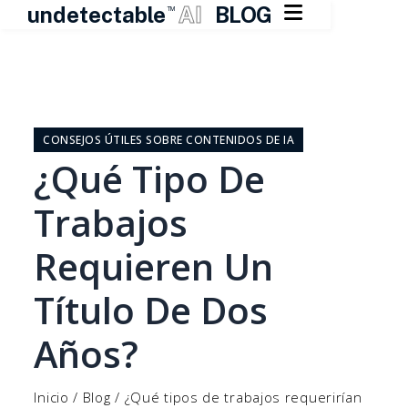

undetectable
AI
BLOG
TM
Ir
al
contenido
CONSEJOS ÚTILES SOBRE CONTENIDOS DE IA
¿Qué Tipo De
Trabajos
Requieren Un
Título De Dos
Años?
Inicio
/
Blog
/
¿Qué tipos de trabajos requerirían