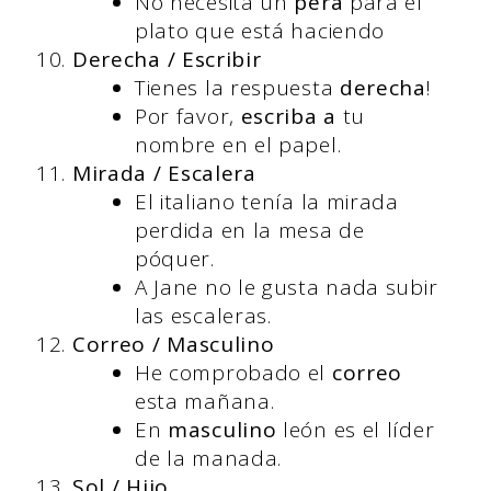
No necesita un
pera
para el
plato que está haciendo
Derecha / Escribir
Tienes la respuesta
derecha
!
Por favor,
escriba a
tu
nombre en el papel.
Mirada / Escalera
El italiano tenía la mirada
perdida en la mesa de
póquer.
A Jane no le gusta nada subir
las escaleras.
Correo / Masculino
He comprobado el
correo
esta mañana.
En
masculino
león es el líder
de la manada.
Sol / Hijo