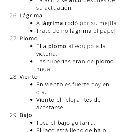
La actriz se
arco
después de
su actuación.
Lágrima
A
lágrima
rodó por su mejilla.
Trate de no
lágrima
el papel.
Plomo
Ella
plomo
al equipo a la
victoria.
Las tuberías eran de
plomo
metal.
Viento
En
viento
es fuerte hoy en
día.
Viento
el reloj antes de
acostarse.
Bajo
Toca el
bajo
guitarra.
El lago está lleno de
bajo