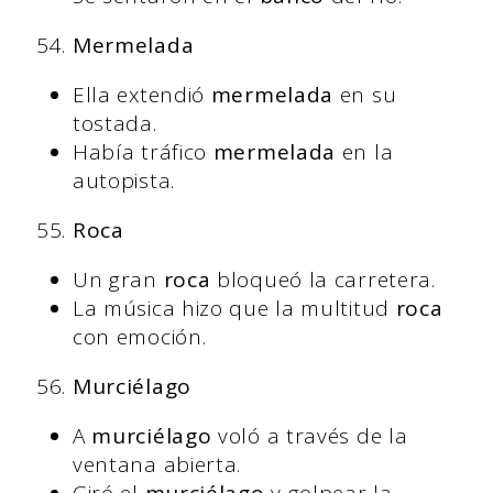
Mermelada
Ella extendió
mermelada
en su
tostada.
Había tráfico
mermelada
en la
autopista.
Roca
Un gran
roca
bloqueó la carretera.
La música hizo que la multitud
roca
con emoción.
Murciélago
A
murciélago
voló a través de la
ventana abierta.
Giró el
murciélago
y golpear la