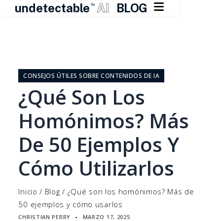

undetectable
AI
BLOG
TM
Ir
al
contenido
CONSEJOS ÚTILES SOBRE CONTENIDOS DE IA
¿Qué Son Los
Homónimos? Más
De 50 Ejemplos Y
Cómo Utilizarlos
Inicio
/
Blog
/
¿Qué son los homónimos? Más de
50 ejemplos y cómo usarlos
CHRISTIAN PERRY
MARZO 17, 2025
▪