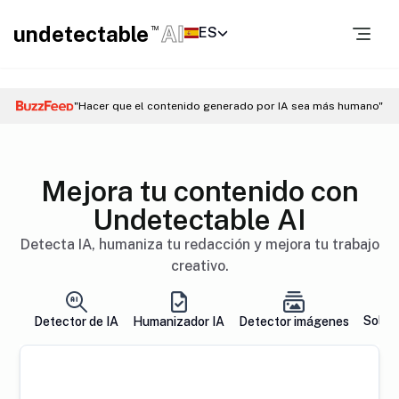
undetectable
AI
ES
TM
"Hacer que el contenido generado por IA sea más humano"
Mejora tu contenido con
Undetectable AI
Detecta IA, humaniza tu redacción y mejora tu trabajo
creativo.
Soluc
Detector de IA
Humanizador IA
Detector imágenes