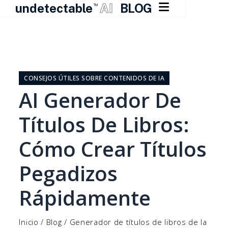

undetectable
AI
BLOG
TM
Ir
al
contenido
CONSEJOS ÚTILES SOBRE CONTENIDOS DE IA
AI Generador De
Títulos De Libros:
Cómo Crear Títulos
Pegadizos
Rápidamente
Inicio
/
Blog
/
Generador de títulos de libros de la