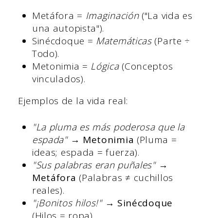
Metáfora =
Imaginación
("La vida es
una autopista").
Sinécdoque =
Matemáticas
(Parte ÷
Todo).
Metonimia =
Lógica
(Conceptos
vinculados).
Ejemplos de la vida real:
"La pluma es más poderosa que la
espada"
→
Metonimia
(Pluma =
ideas; espada = fuerza).
"Sus palabras eran puñales"
→
Metáfora
(Palabras ≠ cuchillos
reales).
"¡Bonitos hilos!"
→
Sinécdoque
(Hilos = ropa).