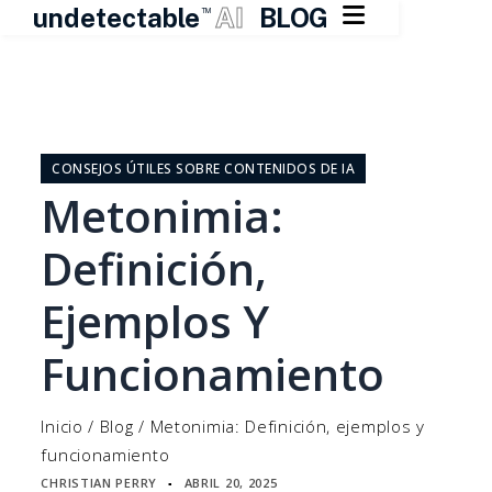

undetectable
AI
BLOG
TM
Ir
al
contenido
CONSEJOS ÚTILES SOBRE CONTENIDOS DE IA
Metonimia:
Definición,
Ejemplos Y
Funcionamiento
Inicio
/
Blog
/
Metonimia: Definición, ejemplos y
funcionamiento
CHRISTIAN PERRY
ABRIL 20, 2025
▪