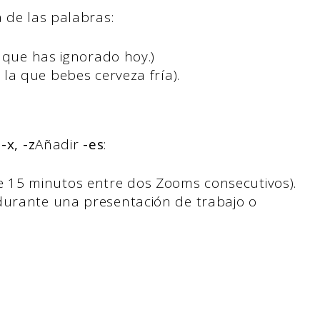
 de las palabras:
 que has ignorado hoy.)
la que bebes cerveza fría).
 -x, -z
Añadir
-es
:
 15 minutos entre dos Zooms consecutivos).
durante una presentación de trabajo o