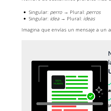
Singular:
perro
→ Plural:
perros
Singular:
idea
→ Plural:
ideas
Imagina que envías un mensaje a un 
N
l
a
IA