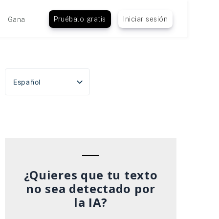
Pruébalo gratis
Iniciar sesión
Gana
Español
English
Português do Brasil
Deutsch
Français
Italiano
¿Quieres que tu texto
no sea detectado por
la IA?