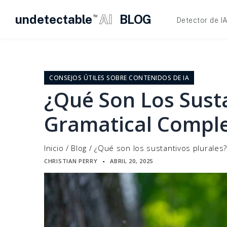
undetectable
AI
BLOG
TM
Detector de I
Ir
al
contenido
CONSEJOS ÚTILES SOBRE CONTENIDOS DE IA
¿Qué Son Los Susta
Gramatical Compl
Inicio
/
Blog
/
¿Qué son los sustantivos plurales?
CHRISTIAN PERRY
ABRIL 20, 2025
▪