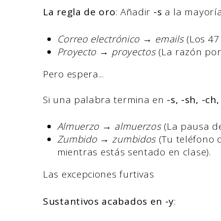
La regla de oro
: Añadir
-s
a la mayoría
Correo electrónico → emails
(Los 47
Proyecto → proyectos
(La razón por 
Pero espera...
Si una palabra termina en
-s, -sh, -ch,
Almuerzo → almuerzos
(La pausa de
Zumbido → zumbidos
(Tu teléfono 
mientras estás sentado en clase).
Las excepciones furtivas
Sustantivos acabados en -y
: