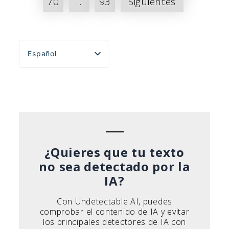
70
...
93
Siguientes
entradas
Español
English
Português do Brasil
Deutsch
Français
Italiano
¿Quieres que tu texto
no sea detectado por la
IA?
Con Undetectable AI, puedes
comprobar el contenido de IA y evitar
los principales detectores de IA con