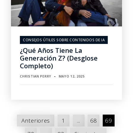
CONSEJOS ÚTILES SOBRE CONTENIDOS DE IA
¿Qué Años Tiene La
Generación Z? (Desglose
Completo)
CHRISTIAN PERRY
MAYO 12, 2025
▪
Paginación
Anteriores
1
...
68
69
de