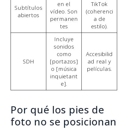
en el
TikTok
Subtítulos
vídeo. Son
(coherenci
abiertos
permanen
a de
tes
estilo).
Incluye
sonidos
como
Accesibilid
SDH
[portazos]
ad real y
o [música
películas.
inquietant
e].
Por qué los pies de
foto no se posicionan