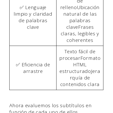
de
✅ Lenguaje
rellenoUbicación
limpio y claridad
natural de las
de palabras
palabras
clave
claveFrases
claras, legibles y
coherentes
Texto fácil de
procesarFormato
✅ Eficiencia de
HTML
arrastre
estructuradoJera
rquía de
contenidos clara
Ahora evaluemos los subtítulos en
función de cada uno de ellos.