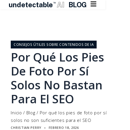

undetectable
AI
BLOG
TM
Ir
al
contenido
CONSEJOS ÚTILES SOBRE CONTENIDOS DE IA
Por Qué Los Pies
De Foto Por Sí
Solos No Bastan
Para El SEO
Inicio
/
Blog
/
Por qué los pies de foto por sí
solos no son suficientes para el SEO
CHRISTIAN PERRY
FEBRERO 18, 2026
▪