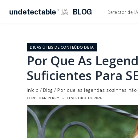
undetectable
IA
BLOG
TM
Detector de I
Pular
para
o
DICAS ÚTEIS DE CONTEÚDO DE IA
conteúdo
Por Que As Legend
Suficientes Para S
Início
/
Blog
/
Por que as legendas sozinhas não 
CHRISTIAN PERRY
FEVEREIRO 18, 2026
▪