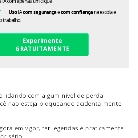
e IA com apenas um clique.
Uso
IA
com segurança
e
com confiança
na escola e
o trabalho.
Experimente
GRATUITAMENTE
 lidando com algum nível de perda
ocê não esteja bloqueando acidentalmente
gora em vigor, ter legendas é praticamente
r sério.