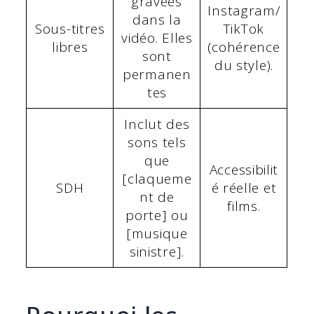
gravées
Instagram/
dans la
Sous-titres
TikTok
vidéo. Elles
libres
(cohérence
sont
du style).
permanen
tes
Inclut des
sons tels
que
Accessibilit
[claqueme
SDH
é réelle et
nt de
films.
porte] ou
[musique
sinistre].