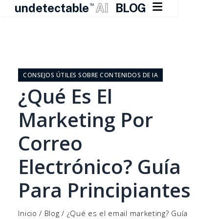

undetectable
AI
BLOG
TM
Ir
al
contenido
CONSEJOS ÚTILES SOBRE CONTENIDOS DE IA
¿Qué Es El
Marketing Por
Correo
Electrónico? Guía
Para Principiantes
Inicio
/
Blog
/
¿Qué es el email marketing? Guía