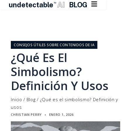

undetectable
AI
BLOG
TM
Ir
al
contenido
CONSEJOS ÚTILES SOBRE CONTENIDOS DE IA
¿Qué Es El
Simbolismo?
Definición Y Usos
Inicio
/
Blog
/
¿Qué es el simbolismo? Definición y
usos
CHRISTIAN PERRY
ENERO 1, 2026
▪