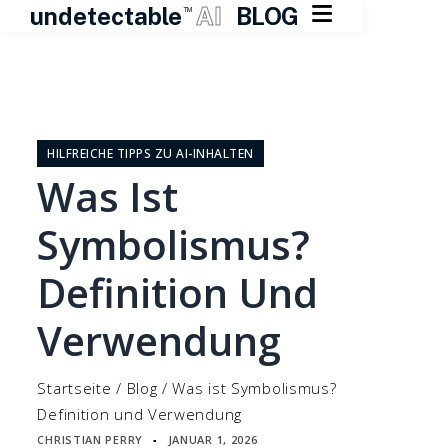

undetectable
AI
BLOG
TM
Zum
Inhalt
springen
HILFREICHE TIPPS ZU AI-INHALTEN
Was Ist
Symbolismus?
Definition Und
Verwendung
Startseite
/
Blog
/
Was ist Symbolismus?
Definition und Verwendung
CHRISTIAN PERRY
JANUAR 1, 2026
▪