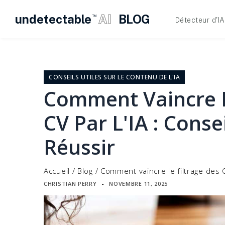
undetectable
AI
BLOG
TM
Détecteur d'IA
Skip
to
content
CONSEILS UTILES SUR LE CONTENU DE L'IA
Comment Vaincre L
CV Par L'IA : Cons
Réussir
Accueil
/
Blog
/
Comment vaincre le filtrage des C
CHRISTIAN PERRY
NOVEMBRE 11, 2025
▪