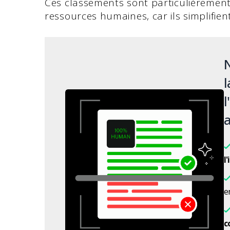
Ces classements sont particulièrement 
ressources humaines, car ils simplifient
N
l
l
a
l
en
c