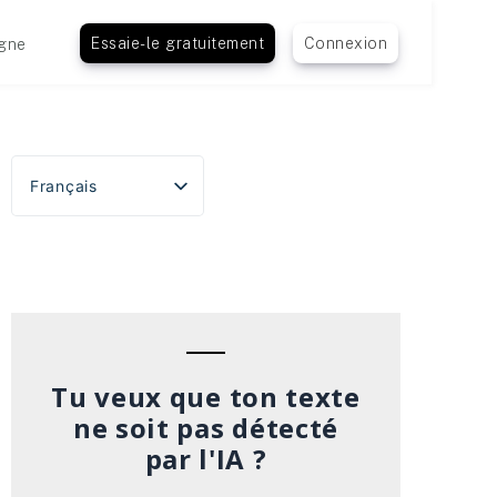
Essaie-le gratuitement
Connexion
gne
Français
English
Español
Português do Brasil
Deutsch
Italiano
Tu veux que ton texte
ne soit pas détecté
par l'IA ?