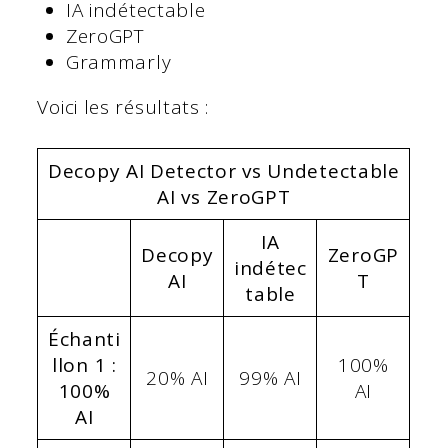
IA indétectable
ZeroGPT
Grammarly
Voici les résultats :
Decopy AI Detector vs Undetectable
AI vs ZeroGPT
IA
Decopy
ZeroGP
indétec
AI
T
table
Échanti
llon 1 :
100%
20% AI
99% AI
100%
AI
AI