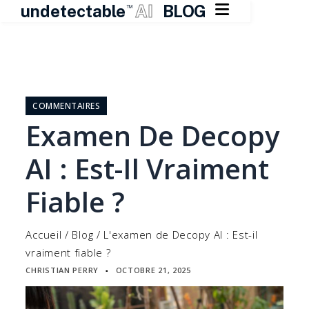

undetectable
AI
BLOG
TM
Skip
to
content
COMMENTAIRES
Examen De Decopy
AI : Est-Il Vraiment
Fiable ?
Accueil
/
Blog
/
L'examen de Decopy AI : Est-il
vraiment fiable ?
CHRISTIAN PERRY
OCTOBRE 21, 2025
▪