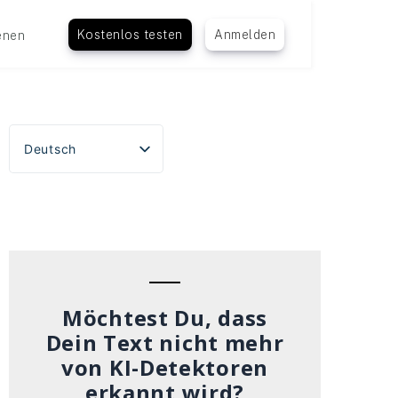
Kostenlos testen
Anmelden
enen
Deutsch
English
Español
Português do Brasil
Français
Italiano
Möchtest Du, dass
Dein Text nicht mehr
von KI-Detektoren
erkannt wird?