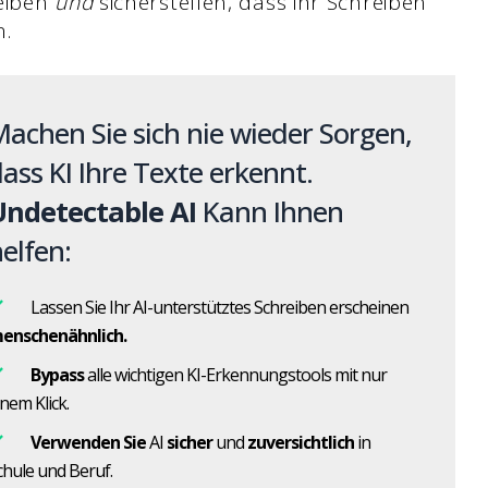
reiben
und
sicherstellen, dass ihr Schreiben
n.
achen Sie sich nie wieder Sorgen,
ass KI Ihre Texte erkennt.
Undetectable AI
Kann Ihnen
elfen:
Lassen Sie Ihr AI-unterstütztes Schreiben erscheinen
enschenähnlich.
Bypass
alle wichtigen KI-Erkennungstools mit nur
inem Klick.
Verwenden Sie
AI
sicher
und
zuversichtlich
in
chule und Beruf.