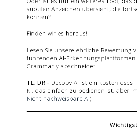
Oder ist es nur ein weiteres Tool, das 
subtilen Anzeichen übersieht, die fort
können?
Finden wir es heraus!
Lesen Sie unsere ehrliche Bewertung v
führenden AI-Erkennungsplattformen 
Grammarly abschneidet.
TL: DR -
Decopy AI ist ein kostenlose
KI, das einfach zu bedienen ist, aber 
Nicht nachweisbare AI
).
Wichtigs