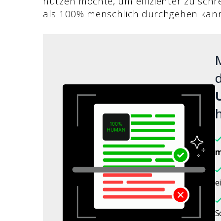
nutzen möchte, um effizienter zu sch
als 100% menschlich durchgehen kan
M
d
h
m
e
S