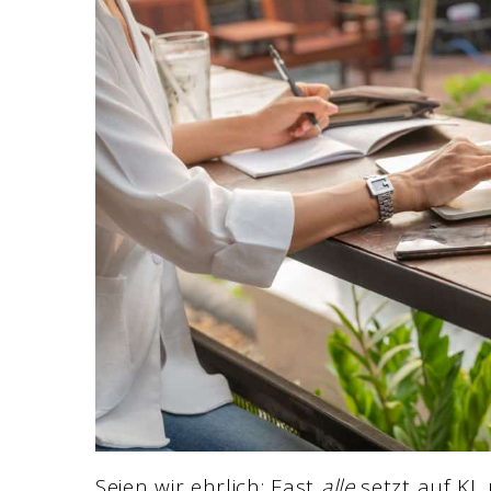
Seien wir ehrlich: Fast
alle
setzt auf KI,