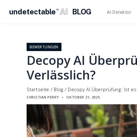
undetectable
AI
BLOG
TM
AI-Detektor
Zum
Inhalt
springen
BEWERTUNGEN
Decopy AI Überprüf
Verlässlich?
Startseite
/
Blog
/
Decopy AI Überprüfung: Ist es 
CHRISTIAN PERRY
OKTOBER 21, 2025
▪