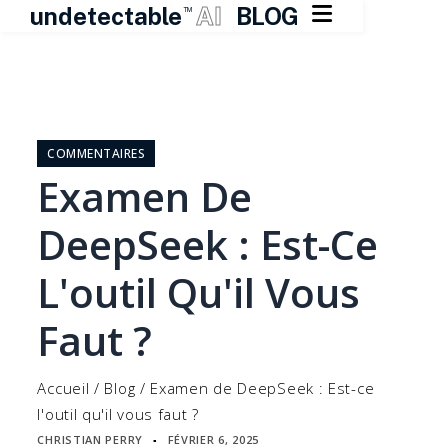

undetectable
AI
BLOG
TM
Skip
to
content
COMMENTAIRES
Examen De
DeepSeek : Est-Ce
L'outil Qu'il Vous
Faut ?
Accueil
/
Blog
/
Examen de DeepSeek : Est-ce
l'outil qu'il vous faut ?
CHRISTIAN PERRY
FÉVRIER 6, 2025
▪