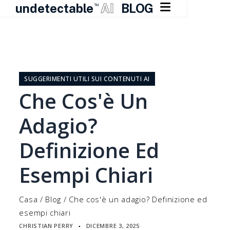

undetectable
AI
BLOG
TM
Vai
al
contenuto
SUGGERIMENTI UTILI SUI CONTENUTI AI
Che Cos'è Un
Adagio?
Definizione Ed
Esempi Chiari
Casa
/
Blog
/
Che cos'è un adagio? Definizione ed
esempi chiari
CHRISTIAN PERRY
DICEMBRE 3, 2025
▪