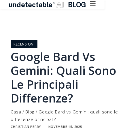

undetectable
AI
BLOG
TM
Vai
al
contenuto
RECENSIONI
Google Bard Vs
Gemini: Quali Sono
Le Principali
Differenze?
Casa
/
Blog
/
Google Bard vs Gemini: quali sono le
differenze principali?
CHRISTIAN PERRY
NOVEMBRE 15, 2025
▪