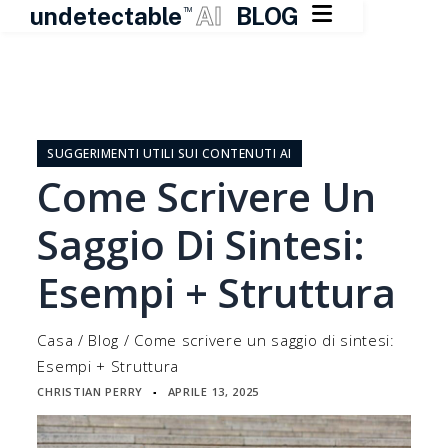

undetectable
AI
BLOG
TM
Vai
al
contenuto
SUGGERIMENTI UTILI SUI CONTENUTI AI
Come Scrivere Un
Saggio Di Sintesi:
Esempi + Struttura
Casa
/
Blog
/
Come scrivere un saggio di sintesi:
Esempi + Struttura
CHRISTIAN PERRY
APRILE 13, 2025
▪