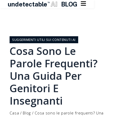

undetectable
AI
BLOG
TM
Vai
al
contenuto
SUGGERIMENTI UTILI SUI CONTENUTI AI
Cosa Sono Le
Parole Frequenti?
Una Guida Per
Genitori E
Insegnanti
Casa
/
Blog
/
Cosa sono le parole frequenti? Una