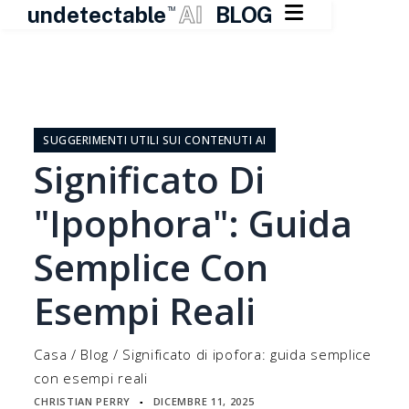

undetectable
AI
BLOG
TM
Vai
al
contenuto
SUGGERIMENTI UTILI SUI CONTENUTI AI
Significato Di
"ipophora": Guida
Semplice Con
Esempi Reali
Casa
/
Blog
/
Significato di ipofora: guida semplice
con esempi reali
CHRISTIAN PERRY
DICEMBRE 11, 2025
▪