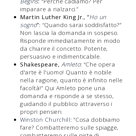
Begins
:
“Perché cadiamo? Per
imparare a rialzarci.”
Martin Luther King Jr., “
Ho un
sogno
”:
“Quando sarai soddisfatto?”
Non lascia la domanda in sospeso.
Risponde immediatamente in modo
da chiarire il concetto. Potente,
persuasivo e indimenticabile.
Shakespeare,
Amleto
:
“Che opera
d'arte è l'uomo! Quanto è nobile
nella ragione, quanto è infinito nelle
facoltà!” Qui Amleto pone una
domanda e risponde a se stesso,
guidando il pubblico attraverso i
propri pensieri.
Winston Churchill
:
“Cosa dobbiamo
fare? Combatteremo sulle spiagge,
combatteremo sulle piste di