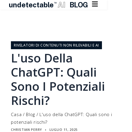

undetectable
AI
BLOG
TM
Vai
al
contenuto
RIVELATORI DI CONTENUTI NON RILEVABILI E AI
L'uso Della
ChatGPT: Quali
Sono I Potenziali
Rischi?
Casa
/
Blog
/
L'uso della ChatGPT: Quali sono i
potenziali rischi?
CHRISTIAN PERRY
LUGLIO 11, 2025
▪