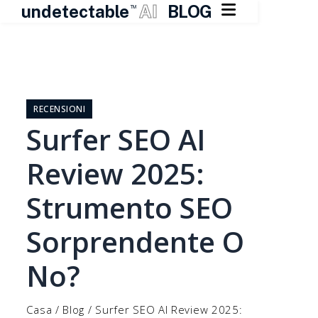

undetectable
AI
BLOG
TM
Vai
al
contenuto
RECENSIONI
Surfer SEO AI
Review 2025:
Strumento SEO
Sorprendente O
No?
Casa
/
Blog
/
Surfer SEO AI Review 2025: