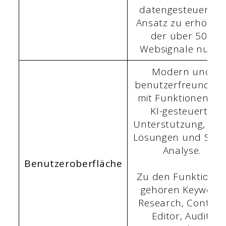
datengesteuerten
Ansatz zu erhöhen
der über 500
Websignale nutzt.
Modern und
benutzerfreundlich
mit Funktionen wi
KI-gesteuerte
Unterstützung, NLP
Lösungen und SERP
Analyse.
Benutzeroberfläche
Zu den Funktione
gehören Keyword
Research, Content
Editor, Audit,