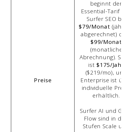
beginnt der
Essential-Tarif von
Surfer SEO bei
$79/Monat
(jährlic
abgerechnet) oder
$99/Monat
(monatliche
Abrechnung). Skal
ist
$175/Jahr
($219/mo), und
Preise
Enterprise ist über
individuelle Preise
erhältlich.
Surfer AI und Gro
Flow sind in den
Stufen Scale und