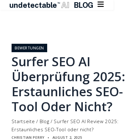

undetectable
AI
BLOG
TM
Zum
Inhalt
springen
BEWERTUNGEN
Surfer SEO AI
Überprüfung 2025:
Erstaunliches SEO-
Tool Oder Nicht?
Startseite
/
Blog
/
Surfer SEO AI Review 2025:
Erstaunliches SEO-Tool oder nicht?
CHRISTIAN PERRY
AUGUST 2, 2025
▪