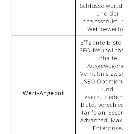
Schlüsselwortdicht
und der
Inhaltsstruktur de
Wettbewerber.
Effiziente Erstellun
SEO-freundlicher AI
Inhalte.
Ausgewogenes
Verhältnis zwische
SEO-Optimierung
und
Wert-Angebot
Leserzufriedenheit
Bietet verschieden
Tarife an: Essential
Advanced, Max un
Enterprise,