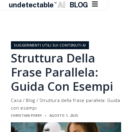

undetectable
AI
BLOG
TM
Vai
al
contenuto
SUGGERIMENTI UTILI SUI CONTENUTI AI
Struttura Della
Frase Parallela:
Guida Con Esempi
Casa
/
Blog
/
Struttura della frase parallela: Guida
con esempi
CHRISTIAN PERRY
AGOSTO 1, 2025
▪