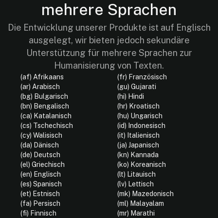
mehrere Sprachen
Die Entwicklung unserer Produkte ist auf Englisch
ausgelegt, wir bieten jedoch sekundäre
Unterstützung für mehrere Sprachen zur
Humanisierung von Texten.
(af) Afrikaans
(fr) Französisch
(ar) Arabisch
(gu) Gujarati
(bg) Bulgarisch
(hi) Hindi
(bn) Bengalisch
(hr) Kroatisch
(ca) Katalanisch
(hu) Ungarisch
(cs) Tschechisch
(id) Indonesisch
(cy) Walisisch
(it) Italienisch
(da) Dänisch
(ja) Japanisch
(de) Deutsch
(kn) Kannada
(el) Griechisch
(ko) Koreanisch
(en) Englisch
(lt) Litauisch
(es) Spanisch
(lv) Lettisch
(et) Estnisch
(mk) Mazedonisch
(fa) Persisch
(ml) Malayalam
(fi) Finnisch
(mr) Marathi