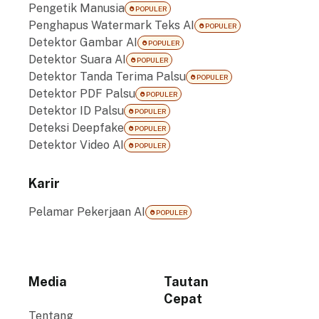
Pengetik Manusia
POPULER
Penghapus Watermark Teks AI
POPULER
Detektor Gambar AI
POPULER
Detektor Suara AI
POPULER
Detektor Tanda Terima Palsu
POPULER
Detektor PDF Palsu
POPULER
Detektor ID Palsu
POPULER
Deteksi Deepfake
POPULER
Detektor Video AI
POPULER
Karir
Pelamar Pekerjaan AI
POPULER
Media
Tautan
Cepat
Tentang