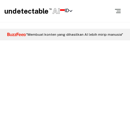
undetectable
AI
ID
TM
"Membuat konten yang dihasilkan AI lebih mirip manusia"