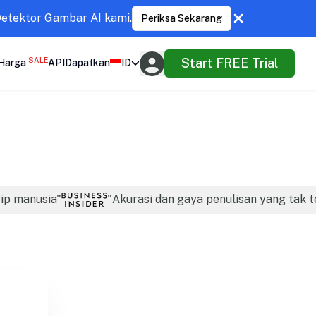
Detektor Gambar AI kami.
Periksa Sekarang
SALE
Start FREE Trial
Harga
API
Dapatkan
ID
rip manusia"
"Akurasi dan gaya penulisan yang tak t