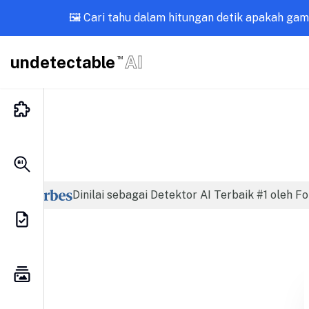
🖼️ Cari tahu dalam hitungan detik apakah ga
undetectable
AI
TM
Dinilai sebagai Detektor AI Terbaik #1 oleh F