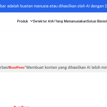
mbar adalah buatan manusia atau dihasilkan oleh AI dengan 
Produk
Detektor AI
AI Yang Memanusiakan
Solusi Bisnis
orbes!
"Membuat konten yang dihasilkan AI lebih mi