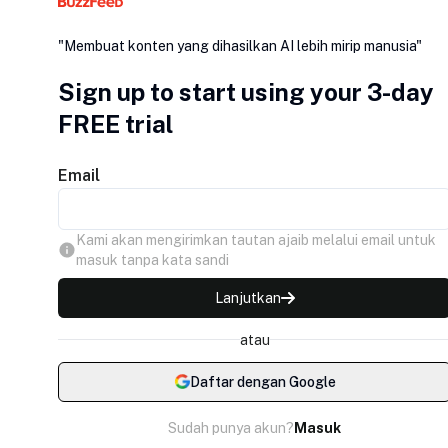
"Membuat konten yang dihasilkan AI lebih mirip manusia"
Sign up to start using your 3-day
FREE trial
Email
Kami akan mengirimkan tautan ajaib melalui email untuk
masuk tanpa kata sandi
Lanjutkan
atau
Daftar dengan Google
Sudah punya akun?
Masuk