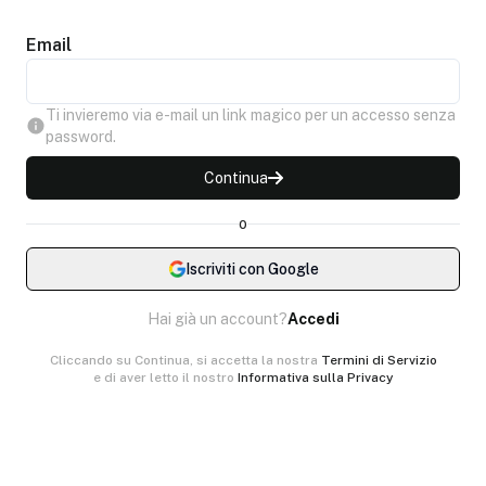
Email
Ti invieremo via e-mail un link magico per un accesso senza
password.
Continua
o
Iscriviti con Google
Hai già un account?
Accedi
Cliccando su Continua, si accetta la nostra
Termini di Servizio
e di aver letto il nostro
Informativa sulla Privacy