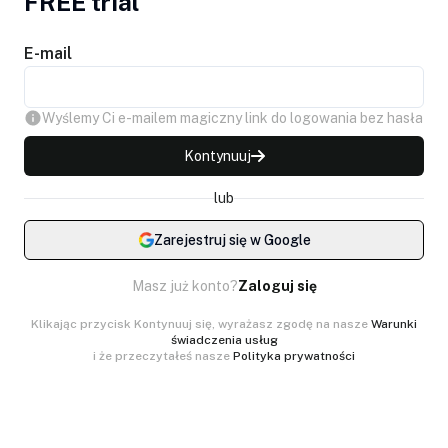
FREE trial
E-mail
Wyślemy Ci e-mailem magiczny link do logowania bez hasła
Kontynuuj
lub
Zarejestruj się w Google
Masz już konto?
Zaloguj się
Klikając przycisk Kontynuuj się, wyrażasz zgodę na nasze
Warunki
świadczenia usług
i że przeczytałeś nasze
Polityka prywatności